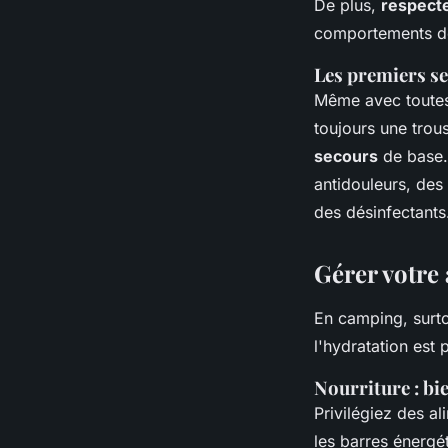
De plus,
respecte
comportements de
Les premiers se
Même avec toutes
toujours une trou
secours
de base. 
antidouleurs, des
des désinfectants
Gérer votre 
En camping, surto
l'hydratation est 
Nourriture : bi
Privilégiez des al
les barres énergé