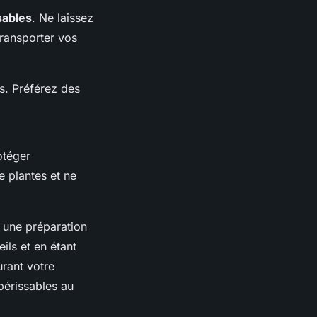
ables
. Ne laissez
ransporter vos
ts. Préférez des
otéger
e plantes et ne
 une préparation
ils et en étant
urant votre
périssables au