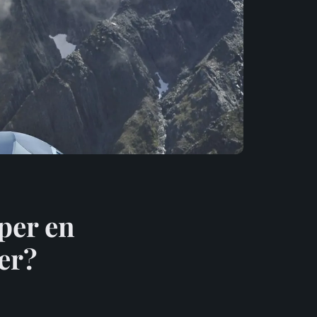
per en
ver?