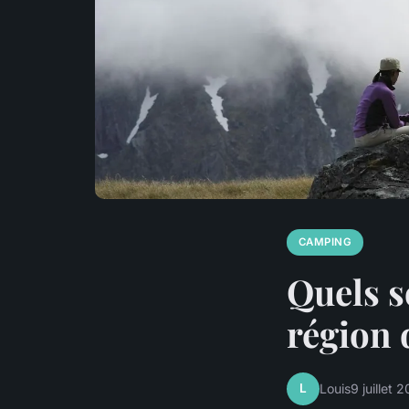
CAMPING
Quels s
région 
L
Louis
9 juillet 