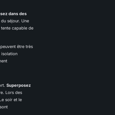
ssez dans des
g du séjour. Une
e tente capable de
peuvent être très
isolation
ment
ort.
Superposez
re. Lors des
e soir et le
sont