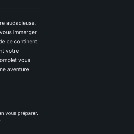
tre audacieuse,
e vous immerger
de ce continent.
nt votre
 complet vous
une aventure
ien vous préparer.
r