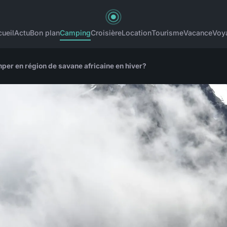
ueil
Actu
Bon plan
Camping
Croisière
Location
Tourisme
Vacance
Voy
mper en région de savane africaine en hiver?