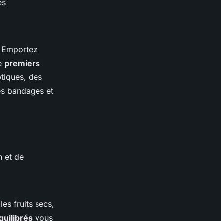
es
. Emportez
de
premiers
tiques, des
des bandages et
n et de
les fruits secs,
quilibrés
vous